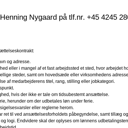
Henning Nygaard på tlf.nr. +45 4245 28
ættelseskontrakt:
vn og adresse.
d eller i mangel af et fast arbejdssted et sted, hvor arbejdet 
kellige steder, samt om hovedsæde eller virksomhedens adresse
se af medarbejderens titel, rang, stilling eller jobkategori.
spunkt.
hed, hvis der ikke er tale om tidsubestemt ansættelse.
erie, herunder om der udbetales løn under ferie.
gelsesvarsler eller reglerne herom.
 ret til ved ansættelsesforholdets påbegyndelse, samt tillæg og 
t og logi. Endvidere skal der oplyses om lønnens udbetalingster
bejdstid.