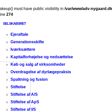
SELSKABSRET
eup() must have public visibility in
/var/www/adv-nygaard.dk/
line
274
FAST EJENDOM
SELSKABSRET
GENEREL
Ejeraftale
ERHVERVSRÅDGIV
Generationsskifte
Iværksættere
NING
Kapitalforhøjelse og nedsættelse
RETSSAGER
Køb og salg af virksomheder
Overdragelse af dyrlægepraksis
PROFIL
Spaltning og fusion
Stiftelse
Stiftelse af A/S
Stiftelse af ApS
Stiftelse af I/S