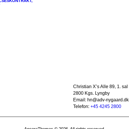
LSESKONTRAKT,
T
Christian X’s Alle 89, 1. sal
2800 Kgs. Lyngby
Email: hn@adv-nygaard.dk
Telefon:
+45 4245 2800
AncoraThemes © 2026. All rights reserved.