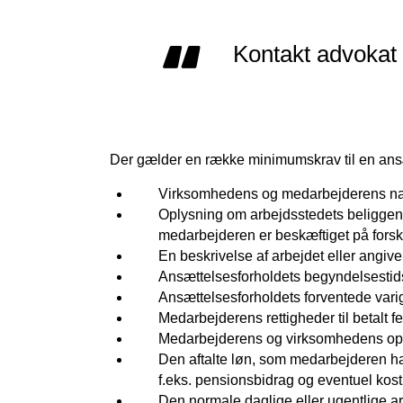
Kontakt advokat 
Der gælder en række minimumskrav til en ans
Virksomhedens og medarbejderens na
Oplysning om arbejdsstedets beliggenhe
medarbejderen er beskæftiget på fors
En beskrivelse af arbejdet eller angivel
Ansættelsesforholdets begyndelsestid
Ansættelsesforholdets forventede varig
Medarbejderens rettigheder til betalt f
Medarbejderens og virksomhedens opsi
Den aftalte løn, som medarbejderen har
f.eks. pensionsbidrag og eventuel kos
Den normale daglige eller ugentlige ar