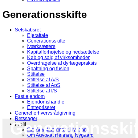
Generationsskifte
Selskabsret
Ejeraftale
Generationsskifte
Iværksættere
Kapitalforhøjelse og nedsættelse
Køb og salg af virksomheder
Overdragelse af dyrlægepraksis
Spaltning og fusion
Stiftelse
Stiftelse af A/S
Stiftelse af ApS
Stiftelse af I/S
Fast ejendom
Ejendomshandler
Entrepriseret
Generel erhvervsrådgivning
Retssager
Generationsskif
Profil
Om Advokatfirmaet Nygaard
Om Advokat Henning Nygaard