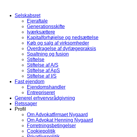
Selskabsret
Ejeraftale
Generationsskifte
Iværksættere
Kapitalforhøjelse og nedsættelse
Køb og salg af virksomheder
Overdragelse af dyrlægepraksis
Spaltning og fusion
Stiftelse
Stiftelse af A/S
Stiftelse af ApS
Stiftelse af I/S
Fast ejendom
Ejendomshandler
Entrepriseret
Generel erhvervsrådgivning
Retssager
Profil
Om Advokatfirmaet Nygaard
Om Advokat Henning Nygaard
Forretningsbetingelser
Cookiepolitik
Privatlivspolitik