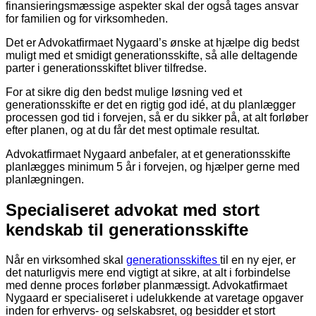
finansieringsmæssige aspekter skal der også tages ansvar
for familien og for virksomheden.
Det er Advokatfirmaet Nygaard’s ønske at hjælpe dig bedst
muligt med et smidigt generationsskifte, så alle deltagende
parter i generationsskiftet bliver tilfredse.
For at sikre dig den bedst mulige løsning ved et
generationsskifte er det en rigtig god idé, at du planlægger
processen god tid i forvejen, så er du sikker på, at alt forløber
efter planen, og at du får det mest optimale resultat.
Advokatfirmaet Nygaard anbefaler, at et generationsskifte
planlægges minimum 5 år i forvejen, og hjælper gerne med
planlægningen.
Specialiseret advokat med stort
kendskab til generationsskifte
Når en virksomhed skal
generationsskiftes
til en ny ejer, er
det naturligvis mere end vigtigt at sikre, at alt i forbindelse
med denne proces forløber planmæssigt. Advokatfirmaet
Nygaard er specialiseret i udelukkende at varetage opgaver
inden for erhvervs- og selskabsret, og besidder et stort