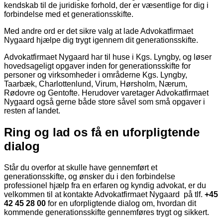
kendskab til de juridiske forhold, der er væsentlige for dig i
forbindelse med et generationsskifte.
Med andre ord er det sikre valg at lade Advokatfirmaet
Nygaard hjælpe dig trygt igennem dit generationsskifte.
Advokatfirmaet Nygaard har til huse i Kgs. Lyngby, og løser
hovedsageligt opgaver inden for generationsskifte for
personer og virksomheder i områderne Kgs. Lyngby,
Taarbæk, Charlottenlund, Virum, Hørsholm, Nærum,
Rødovre og Gentofte. Herudover varetager Advokatfirmaet
Nygaard også gerne både store såvel som små opgaver i
resten af landet.
Ring og lad os få en uforpligtende
dialog
Står du overfor at skulle have gennemført et
generationsskifte, og ønsker du i den forbindelse
professionel hjælp fra en erfaren og kyndig advokat, er du
velkommen til at kontakte Advokatfirmaet Nygaard på tlf.
+45
42 45 28 00
for en uforpligtende dialog om, hvordan dit
kommende generationsskifte gennemføres trygt og sikkert.