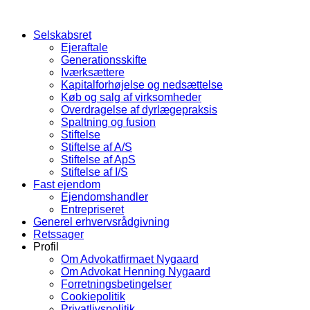
Selskabsret
Ejeraftale
Generationsskifte
Iværksættere
Kapitalforhøjelse og nedsættelse
Køb og salg af virksomheder
Overdragelse af dyrlægepraksis
Spaltning og fusion
Stiftelse
Stiftelse af A/S
Stiftelse af ApS
Stiftelse af I/S
Fast ejendom
Ejendomshandler
Entrepriseret
Generel erhvervsrådgivning
Retssager
Profil
Om Advokatfirmaet Nygaard
Om Advokat Henning Nygaard
Forretningsbetingelser
Cookiepolitik
Privatlivspolitik