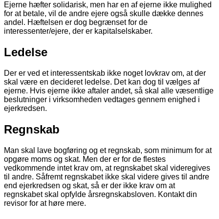
Ejerne hæfter solidarisk, men har en af ejerne ikke mulighed
for at betale, vil de andre ejere også skulle dække dennes
andel. Hæftelsen er dog begrænset for de
interessenter/ejere, der er kapitalselskaber.
Ledelse
Der er ved et interessentskab ikke noget lovkrav om, at der
skal være en decideret ledelse. Det kan dog til vælges af
ejerne. Hvis ejerne ikke aftaler andet, så skal alle væsentlige
beslutninger i virksomheden vedtages gennem enighed i
ejerkredsen.
Regnskab
Man skal lave bogføring og et regnskab, som minimum for at
opgøre moms og skat. Men der er for de flestes
vedkommende intet krav om, at regnskabet skal videregives
til andre. Såfremt regnskabet ikke skal videre gives til andre
end ejerkredsen og skat, så er der ikke krav om at
regnskabet skal opfylde årsregnskabsloven. Kontakt din
revisor for at høre mere.