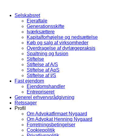
Selskabsret
Ejeraftale
Generationsskifte
Iværksættere
Kapitalforhøjelse og nedsættelse
Køb og salg af virksomheder
Overdragelse af dyrlægepraksis
Spaltning og fusion
Stiftelse
Stiftelse af A/S
Stiftelse af ApS
Stiftelse af I/S
Fast ejendom
Ejendomshandler
Entrepriseret
Generel erhvervsrådgivning
Retssager
Profil
Om Advokatfirmaet Nygaard
Om Advokat Henning Nygaard
Forretningsbetingelser
Cookiepolitik
Privatlivspolitik