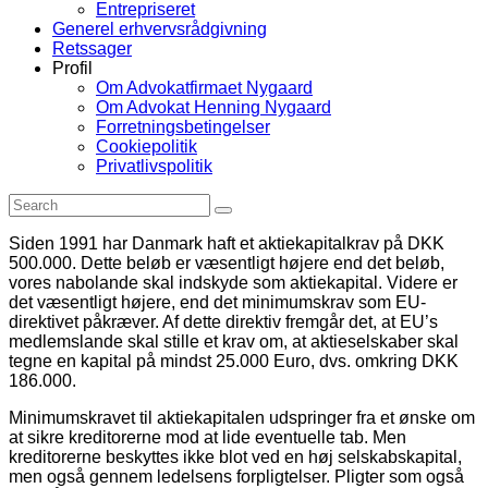
Entrepriseret
Generel erhvervsrådgivning
Retssager
Profil
Om Advokatfirmaet Nygaard
Om Advokat Henning Nygaard
Forretningsbetingelser
Cookiepolitik
Privatlivspolitik
Siden 1991 har Danmark haft et aktiekapitalkrav på DKK
500.000. Dette beløb er væsentligt højere end det beløb,
vores nabolande skal indskyde som aktiekapital. Videre er
det væsentligt højere, end det minimumskrav som EU-
direktivet påkræver. Af dette direktiv fremgår det, at EU’s
medlemslande skal stille et krav om, at aktieselskaber skal
tegne en kapital på mindst 25.000 Euro, dvs. omkring DKK
186.000.
Minimumskravet til aktiekapitalen udspringer fra et ønske om
at sikre kreditorerne mod at lide eventuelle tab. Men
kreditorerne beskyttes ikke blot ved en høj selskabskapital,
men også gennem ledelsens forpligtelser. Pligter som også