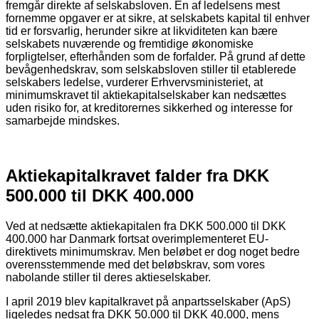
fremgår direkte af selskabsloven. En af ledelsens mest
fornemme opgaver er at sikre, at selskabets kapital til enhver
tid er forsvarlig, herunder sikre at likviditeten kan bære
selskabets nuværende og fremtidige økonomiske
forpligtelser, efterhånden som de forfalder. På grund af dette
bevågenhedskrav, som selskabsloven stiller til etablerede
selskabers ledelse, vurderer Erhvervsministeriet, at
minimumskravet til aktiekapitalselskaber kan nedsættes
uden risiko for, at kreditorernes sikkerhed og interesse for
samarbejde mindskes.
Aktiekapitalkravet falder fra DKK
500.000 til DKK 400.000
Ved at nedsætte aktiekapitalen fra DKK 500.000 til DKK
400.000 har Danmark fortsat overimplementeret EU-
direktivets minimumskrav. Men beløbet er dog noget bedre
overensstemmende med det beløbskrav, som vores
nabolande stiller til deres aktieselskaber.
I april 2019 blev kapitalkravet på anpartsselskaber (ApS)
ligeledes nedsat fra DKK 50.000 til DKK 40.000, mens