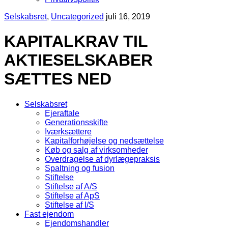
Selskabsret
,
Uncategorized
juli 16, 2019
KAPITALKRAV TIL
AKTIESELSKABER
SÆTTES NED
Selskabsret
Ejeraftale
Generationsskifte
Iværksættere
Kapitalforhøjelse og nedsættelse
Køb og salg af virksomheder
Overdragelse af dyrlægepraksis
Spaltning og fusion
Stiftelse
Stiftelse af A/S
Stiftelse af ApS
Stiftelse af I/S
Fast ejendom
Ejendomshandler