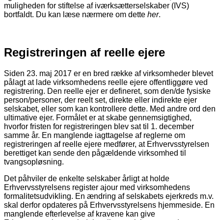
muligheden for stiftelse af iværksætterselskaber (IVS)
bortfaldt. Du kan læse nærmere om dette
her
.
Registreringen af reelle ejere
Siden 23. maj 2017 er en bred række af virksomheder blevet
pålagt at lade virksomhedens reelle ejere offentliggøre ved
registrering. Den reelle ejer er defineret, som den/de fysiske
person/personer, der reelt set, direkte eller indirekte ejer
selskabet, eller som kan kontrollere dette. Med andre ord den
ultimative ejer. Formålet er at skabe gennemsigtighed,
hvorfor fristen for registreringen blev sat til 1. december
samme år. En manglende iagttagelse af reglerne om
registreringen af reelle ejere medfører, at Erhvervsstyrelsen
berettiget kan sende den pågældende virksomhed til
tvangsopløsning.
Det påhviler de enkelte selskaber årligt at holde
Erhvervsstyrelsens register ajour med virksomhedens
formalitetsudvikling. En ændring af selskabets ejerkreds m.v.
skal derfor opdateres på Erhvervsstyrelsens hjemmeside. En
manglende efterlevelse af kravene kan give